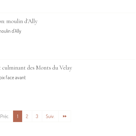
on: moulin d'Ally
oulin d'Ally
t culminant des Monts du Velay
oix face avant
Préc.
1
2
3
Suiv.