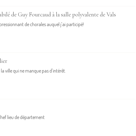
ubilé de Guy Fourcaud à la salle polyvalente de Vals
essionnant de chorales auquel j'ai participé!
ier
la ville qui ne manque pas d'intérêt.
chef lieu de département