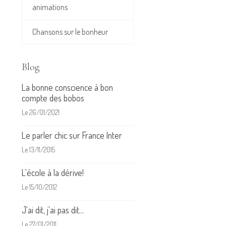
animations
Chansons sur le bonheur
Blog
La bonne conscience à bon
compte des bobos
Le 26/01/2021
Le parler chic sur France Inter
Le 13/11/2015
L'école à la dérive!
Le 15/10/2012
J'ai dit, j'ai pas dit...
Le 27/01/2011