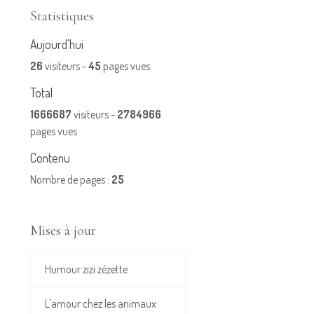
Statistiques
Aujourd'hui
26
visiteurs -
45
pages vues
Total
1666687
visiteurs -
2784966
pages vues
Contenu
Nombre de pages :
25
Mises à jour
Humour zizi zézette
L'amour chez les animaux