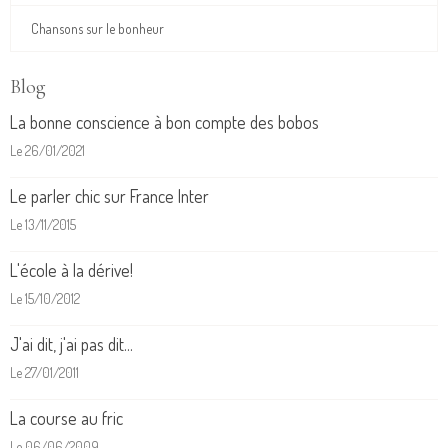
Chansons sur le bonheur
Blog
La bonne conscience à bon compte des bobos
Le 26/01/2021
Le parler chic sur France Inter
Le 13/11/2015
L'école à la dérive!
Le 15/10/2012
J'ai dit, j'ai pas dit...
Le 27/01/2011
La course au fric
Le 06/06/2009