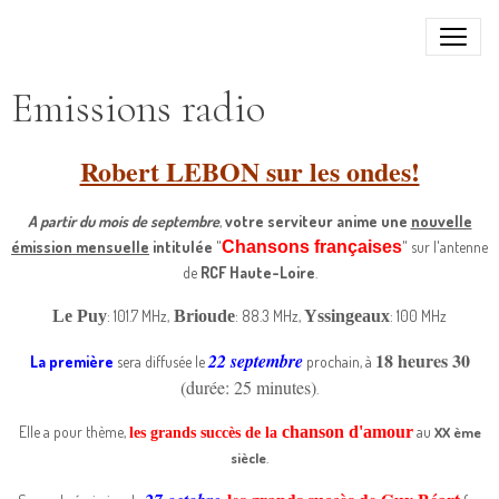
Emissions radio
Robert LEBON sur les ondes!
A partir du mois de septembre
,
votre serviteur anime une
nouvelle
émission mensuelle
intitulée
"
Chansons françaises
" sur l'antenne
de
RCF Haute-Loire
.
Le Puy
: 101.7 MHz,
Brioude
: 88.3 MHz,
Yssingeaux
: 100 MHz
18 heures 30
22 septembre
La première
sera diffusée le
prochain, à
(durée: 25 minutes)
.
Elle a pour thème,
chanson d'amour
au
XX ème
les grands succès de la
.
siècle